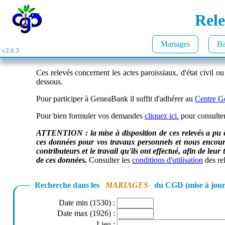
Rele
Mariages
Ba
v2.0.3
Ces relevés concernent les actes paroissiaux, d'état civil ou
dessous.
Pour participer à GeneaBank il suffit d'adhérer au
Centre G
Pour bien formuler vos demandes
cliquez ici.
pour consulter
ATTENTION : la mise à disposition de ces relevés a pu 
ces données pour vos travaux personnels et nous encoura
contributeurs et le travail qu'ils ont effectué, afin de 
de ces données.
Consulter les
conditions d'utilisation
des re
Recherche dans les
MARIAGES
du CGD (mise à jour
Date min (1530)
:
Date max (1926)
:
Lieu
: