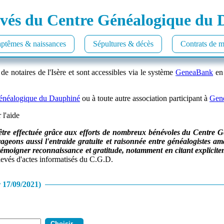
vés du Centre Généalogique du
ptêmes & naissances
Sépultures & décès
Contrats de m
 de notaires de l'Isère et sont accessibles via le système
GeneaBank
en 
énéalogique du Dauphiné
ou à toute autre association participant à
Gen
 l'aide
être effectuée grâce aux efforts de nombreux bénévoles du Centre G
geons aussi l'entraide gratuite et raisonnée entre généalogistes 
leur témoigner reconnaissance et gratitude, notamment en citant exp
levés d'actes informatisés du C.G.D.
 17/09/2021)