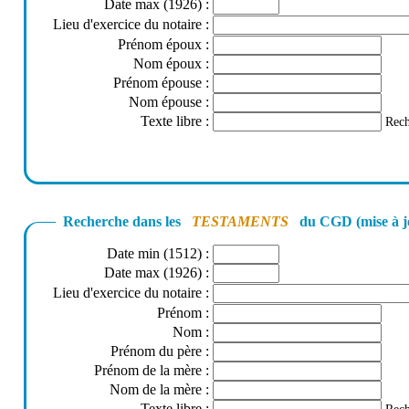
Date max (1926)
:
Lieu d'exercice du notaire
:
Prénom époux
:
Nom époux
:
Prénom épouse
:
Nom épouse
:
Texte libre
:
Rech
Recherche dans les
TESTAMENTS
du CGD (mise à j
Date min (1512)
:
Date max (1926)
:
Lieu d'exercice du notaire
:
Prénom
:
Nom
:
Prénom du père
:
Prénom de la mère
:
Nom de la mère
:
Texte libre
: